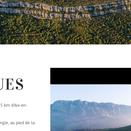
UES
15 km d’Aix-en-
gle, au pied de la