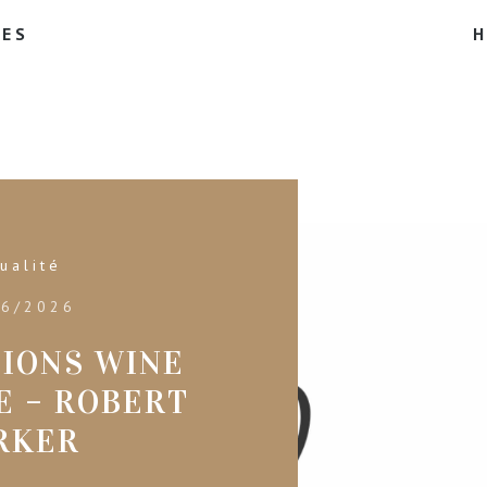
ÉES
H
ualité
06/2026
TIONS WINE
E – ROBERT
RKER