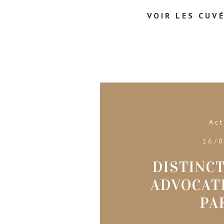
VOIR LES CUV
Act
16/
DISTINC
ADVOCAT
PA