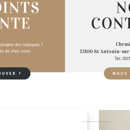
OINTS
N
ENTE
CON
Chemi
Domaine des masques ?
ès de chez vous.
13100
St Antonin-sur
Tel:
003
OUVER ?
NOUS