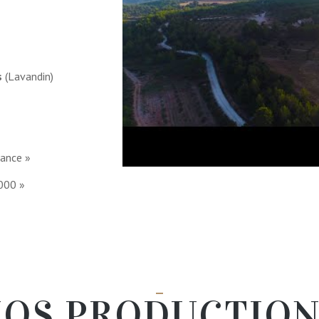
s
(Lavandin)
rance »
2000 »
OS PRODUCTIO